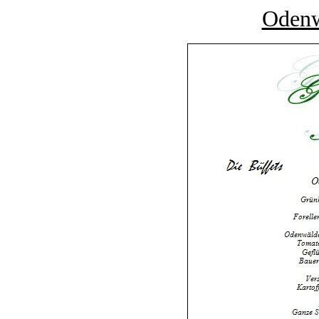
Odenw